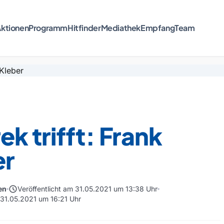
ktionen
Programm
Hitfinder
Mediathek
Empfang
Team
k trifft: Frank
er
schedule
en
Veröffentlicht am 31.05.2021 um 13:38 Uhr
m 31.05.2021 um 16:21 Uhr