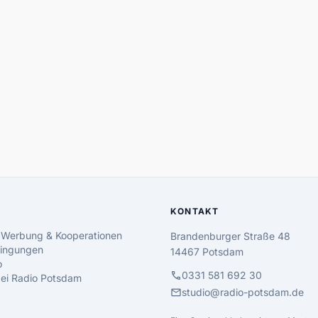
KONTAKT
 Werbung & Kooperationen
Brandenburger Straße 48
ingungen
14467 Potsdam
o
call
0331 581 692 30
 bei Radio Potsdam
mail
studio@radio-potsdam.de