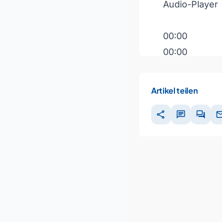
Audio-Player
00:00
00:00
00:00
Artikel teilen
Pfeiltasten H
share
chat
forum
ma