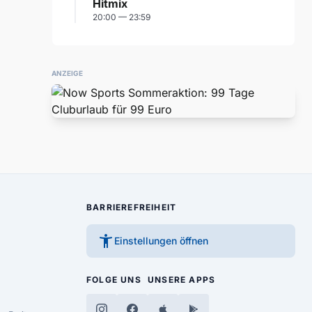
Hitmix
20:00 — 23:59
ANZEIGE
BARRIEREFREIHEIT
accessibility_new
Einstellungen öffnen
FOLGE UNS
UNSERE APPS