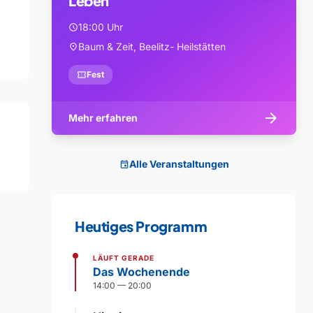
Leben
18:00 Uhr
schedule
Baum & Zeit, Beelitz- Heilstätten
location_on
confirmation_number
Fest
arrow_forward
Mehr erfahren
Alle Veranstaltungen
event
Heutiges Programm
LÄUFT GERADE
Das Wochenende
14:00 — 20:00