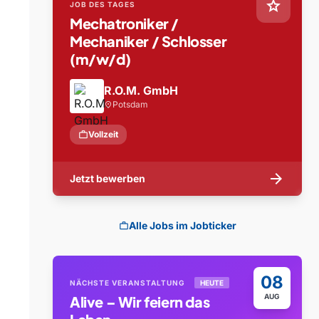
star
JOB DES TAGES
Mechatroniker /
Mechaniker / Schlosser
(m/w/d)
R.O.M. GmbH
Potsdam
location_on
work
Vollzeit
arrow_forward
Jetzt bewerben
Alle Jobs im Jobticker
work
08
NÄCHSTE VERANSTALTUNG
HEUTE
AUG
Alive – Wir feiern das