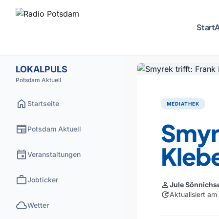
Start
A
LOKALPULS
Potsdam Aktuell
home
Startseite
MEDIATHEK
Smyre
newspaper
Potsdam Aktuell
Kleb
event
Veranstaltungen
work
Jobticker
person
Jule Sönnichs
update
Aktualisiert a
cloud
Wetter