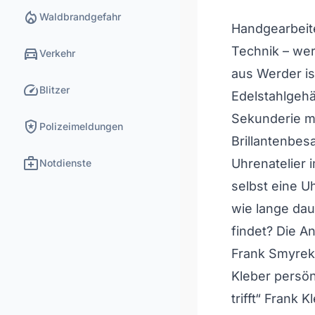
local_fire_department
Waldbrandgefahr
Handgearbeit
directions_car
Technik – we
Verkehr
aus Werder is
speed
Blitzer
Edelstahlgehä
Sekunderie m
local_police
Polizeimeldungen
Brillantenbesa
medical_services
Uhrenatelier 
Notdienste
selbst eine U
wie lange dau
findet? Die A
Frank Smyrek,
Kleber persön
trifft“ Frank