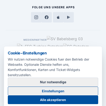
FOLGE UNS
UNSERE APPS
MEDIENPARTNER
Cookie-Einstellungen
Wir nutzen notwendige Cookies fuer den Betrieb der
Webseite. Optionale Dienste helfen uns,
Komfortfunktionen, Karten und Ticket-Widgets
bereitzustellen.
Nur notwendige
© 2026 Radio Potsdam. Webseite entwickelt durch die
Medienagentur
Einstellungen
Babelsberg
Barrierefreiheitserklärung
AGB
Datenschutz
Impressum
Alle akzeptieren
Cookie-Einstellungen