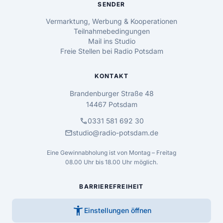
SENDER
Vermarktung, Werbung & Kooperationen
Teilnahmebedingungen
Mail ins Studio
Freie Stellen bei Radio Potsdam
KONTAKT
Brandenburger Straße 48
14467 Potsdam
call
0331 581 692 30
mail
studio@radio-potsdam.de
Eine Gewinnabholung ist von Montag – Freitag
08.00 Uhr bis 18.00 Uhr möglich.
BARRIEREFREIHEIT
accessibility_new
Einstellungen öffnen