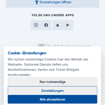
accessibility_new
Einstellungen öffnen
FOLGE UNS
UNSERE APPS
MEDIENPARTNER
Cookie-Einstellungen
Wir nutzen notwendige Cookies fuer den Betrieb der
Webseite. Optionale Dienste helfen uns,
Komfortfunktionen, Karten und Ticket-Widgets
bereitzustellen.
Nur notwendige
© 2026 Radio Potsdam. Webseite entwickelt durch die
Medienagentur
Einstellungen
Babelsberg
Barrierefreiheitserklärung
AGB
Datenschutz
Impressum
Alle akzeptieren
Cookie-Einstellungen