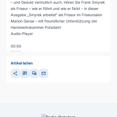
– und Geduld vermutlich auch. Hören Sie Frank Smyrek
als Friseur – wie er föhnt und wie er färbt – in dieser
Ausgabe „Smyrek arbeitet“ als Friseur im Friseursalon
Marion Ganse – mit freundlicher Unterstützung der
Handwerkskammer Potsdam!
Audio-Player
00:00
00:00
00:00
Artikel teilen
share
chat
forum
mail