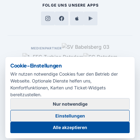
FOLGE UNS
UNSERE APPS
MEDIENPARTNER
Cookie-Einstellungen
Wir nutzen notwendige Cookies fuer den Betrieb der
Webseite. Optionale Dienste helfen uns,
Komfortfunktionen, Karten und Ticket-Widgets
bereitzustellen.
Nur notwendige
© 2026 Radio Potsdam. Webseite entwickelt durch die
Medienagentur
Einstellungen
Babelsberg
Barrierefreiheitserklärung
AGB
Datenschutz
Impressum
Alle akzeptieren
Cookie-Einstellungen