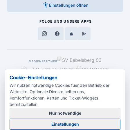
accessibility_new
Einstellungen öffnen
FOLGE UNS
UNSERE APPS
MEDIENPARTNER
Cookie-Einstellungen
Wir nutzen notwendige Cookies fuer den Betrieb der
Webseite. Optionale Dienste helfen uns,
Komfortfunktionen, Karten und Ticket-Widgets
bereitzustellen.
Nur notwendige
© 2026 Radio Potsdam. Webseite entwickelt durch die
Medienagentur
Einstellungen
Babelsberg