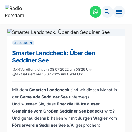
search
menu
ALLGEMEIN
Smarter Landcheck: Über den
Seddiner See
person
schedule
Veröffentlicht am 08.07.2022 um 08:29 Uhr
update
Aktualisiert am 15.07.2022 um 09:14 Uhr
Mit dem S
marten Landcheck
sind wir diesen Monat in
der
Gemeinde Seddiner See
unterwegs.
Und wussten Sie, dass
über die Hälfte dieser
Gemeinde vom Großen Seddiner See bedeckt
wird?
Und genau deshalb haben wir mit
Jürgen Wagler
vom
Förderverein Seddiner See e.V.
gesprochen: