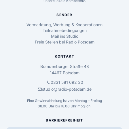
unsere lokale Kompetenz.
SENDER
Vermarktung, Werbung & Kooperationen
Teilnahmebedingungen
Mail ins Studio
Freie Stellen bei Radio Potsdam
KONTAKT
Brandenburger Straße 48
14467 Potsdam
call
0331 581 692 30
mail
studio@radio-potsdam.de
Eine Gewinnabholung ist von Montag – Freitag
08.00 Uhr bis 18.00 Uhr möglich.
BARRIEREFREIHEIT