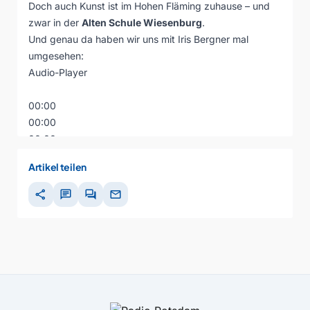
Doch auch Kunst ist im Hohen Fläming zuhause – und
zwar in der
Alten Schule Wiesenburg
.
Und genau da haben wir uns mit Iris Bergner mal
umgesehen:
Audio-Player
00:00
00:00
00:00
Artikel teilen
share
chat
forum
mail