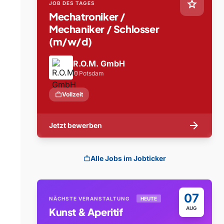
star
JOB DES TAGES
Mechatroniker /
Mechaniker / Schlosser
(m/w/d)
R.O.M. GmbH
Potsdam
location_on
work
Vollzeit
arrow_forward
Jetzt bewerben
Alle Jobs im Jobticker
work
07
NÄCHSTE VERANSTALTUNG
HEUTE
AUG
Kunst & Aperitif