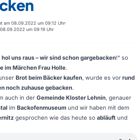
cken
cht am 08.09.2022 um 09:12 Uhr
m 08.09.2022 um 09:19 Uhr
, hol uns raus – wir sind schon gargebacken
!“ so
e im Märchen Frau Holle
.
 unser
Brot beim Bäcker kaufen
, wurde es vor
rund
en noch zuhause gebacken
.
m auch in der
Gemeinde Kloster Lehnin
, genauer
tal
im
Backofenmuseum
und wir haben mit dem
rnitz
gesprochen wie das heute so
abläuft
und
: