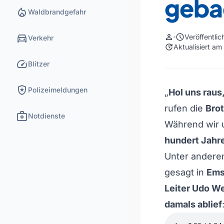
geba
local_fire_department
Waldbrandgefahr
directions_car
person
schedule
Veröffentli
Verkehr
update
Aktualisiert a
speed
Blitzer
local_police
Polizeimeldungen
„
Hol uns raus
rufen die
Brot
medical_services
Notdienste
Während wir
hundert Jahr
Unter andere
gesagt in
Ems
Leiter Udo We
damals ablief