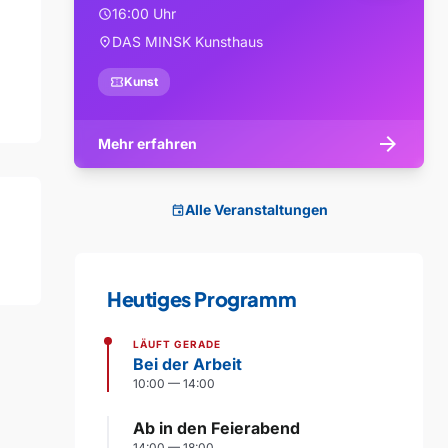
16:00 Uhr
schedule
DAS MINSK Kunsthaus
location_on
confirmation_number
Kunst
arrow_forward
Mehr erfahren
Alle Veranstaltungen
event
Heutiges Programm
LÄUFT GERADE
Bei der Arbeit
10:00 — 14:00
Ab in den Feierabend
14:00 — 18:00