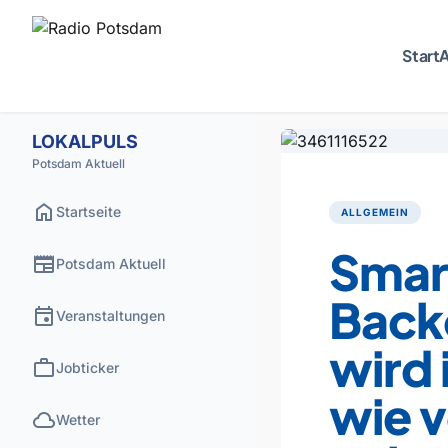
Start
A
LOKALPULS
Potsdam Aktuell
home
Startseite
ALLGEMEIN
Smar
newspaper
Potsdam Aktuell
Back
event
Veranstaltungen
wird
work
Jobticker
wie v
cloud
Wetter