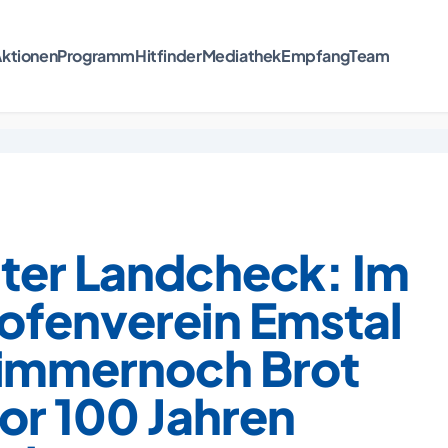
ktionen
Programm
Hitfinder
Mediathek
Empfang
Team
ter Landcheck: Im
ofenverein Emstal
 immernoch Brot
or 100 Jahren