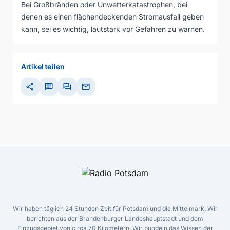
Bei Großbränden oder Unwetterkatastrophen, bei
denen es einen flächendeckenden Stromausfall geben
kann, sei es wichtig, lautstark vor Gefahren zu warnen.
Artikel teilen
share
chat
forum
mail
Wir haben täglich 24 Stunden Zeit für Potsdam und die Mittelmark. Wir
berichten aus der Brandenburger Landeshauptstadt und dem
Einzugsgebiet von circa 70 Kilometern. Wir bündeln das Wissen der