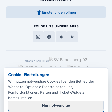
BARRIEREFREIHEIT
accessibility_new
Einstellungen öffnen
FOLGE UNS
UNSERE APPS
MEDIENPARTNER
Cookie-Einstellungen
Wir nutzen notwendige Cookies fuer den Betrieb der
Webseite. Optionale Dienste helfen uns,
Komfortfunktionen, Karten und Ticket-Widgets
bereitzustellen.
Nur notwendige
© 2026 Radio Potsdam. Webseite entwickelt durch die
Medienagentur