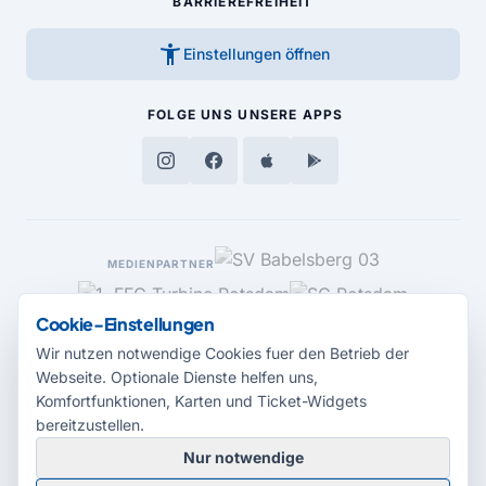
BARRIEREFREIHEIT
accessibility_new
Einstellungen öffnen
FOLGE UNS
UNSERE APPS
MEDIENPARTNER
Cookie-Einstellungen
Wir nutzen notwendige Cookies fuer den Betrieb der
Webseite. Optionale Dienste helfen uns,
Komfortfunktionen, Karten und Ticket-Widgets
bereitzustellen.
Nur notwendige
© 2026 Radio Potsdam. Webseite entwickelt durch die
Medienagentur