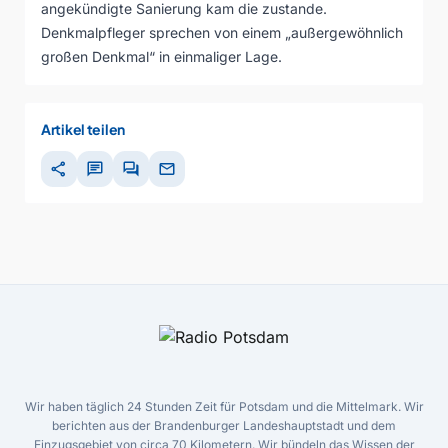
angekündigte Sanierung kam die zustande.
Denkmalpfleger sprechen von einem „außergewöhnlich
großen Denkmal“ in einmaliger Lage.
Artikel teilen
share
chat
forum
mail
Wir haben täglich 24 Stunden Zeit für Potsdam und die Mittelmark. Wir
berichten aus der Brandenburger Landeshauptstadt und dem
Einzugsgebiet von circa 70 Kilometern. Wir bündeln das Wissen der