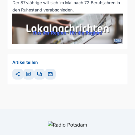
Der 87-Jährige will sich im Mai nach 72 Berufsjahren in
den Ruhestand verabschieden.
Artikel teilen
share
chat
forum
mail