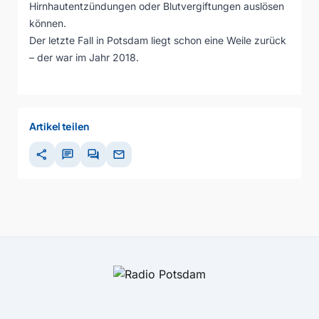
Hirnhautentzündungen oder Blutvergiftungen auslösen
können.
Der letzte Fall in Potsdam liegt schon eine Weile zurück
– der war im Jahr 2018.
Artikel teilen
share
chat
forum
mail