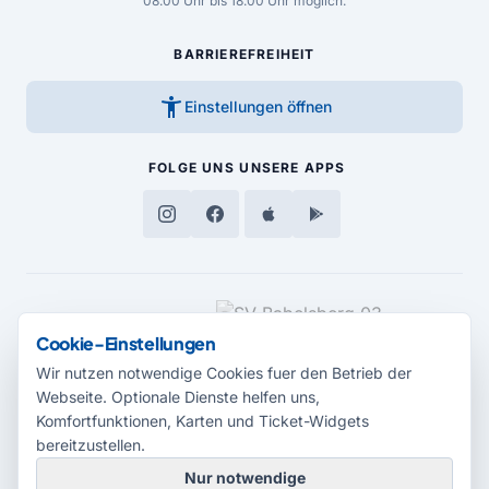
08.00 Uhr bis 18.00 Uhr möglich.
BARRIEREFREIHEIT
accessibility_new
Einstellungen öffnen
FOLGE UNS
UNSERE APPS
MEDIENPARTNER
Cookie-Einstellungen
Wir nutzen notwendige Cookies fuer den Betrieb der
Webseite. Optionale Dienste helfen uns,
Komfortfunktionen, Karten und Ticket-Widgets
bereitzustellen.
Nur notwendige