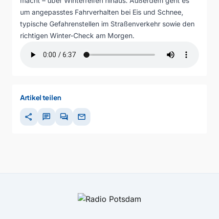
macht – über Winterreifen hinaus. Außerdem geht es
um angepasstes Fahrverhalten bei Eis und Schnee,
typische Gefahrenstellen im Straßenverkehr sowie den
richtigen Winter-Check am Morgen.
Artikel teilen
share
chat
forum
mail