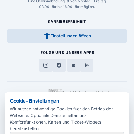
Eine Gewinnabholung ist von Montag – Freitag
08.00 Uhr bis 18.00 Uhr möglich.
BARRIEREFREIHEIT
accessibility_new
Einstellungen öffnen
FOLGE UNS
UNSERE APPS
MEDIENPARTNER
Cookie-Einstellungen
Wir nutzen notwendige Cookies fuer den Betrieb der
Webseite. Optionale Dienste helfen uns,
Komfortfunktionen, Karten und Ticket-Widgets
bereitzustellen.