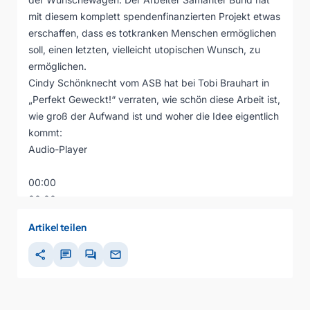
mit diesem komplett spendenfinanzierten Projekt etwas
erschaffen, dass es totkranken Menschen ermöglichen
soll, einen letzten, vielleicht utopischen Wunsch, zu
ermöglichen.
Cindy Schönknecht vom ASB hat bei Tobi Brauhart in
„Perfekt Geweckt!“ verraten, wie schön diese Arbeit ist,
wie groß der Aufwand ist und woher die Idee eigentlich
kommt:
Audio-Player
00:00
00:00
00:00
Artikel teilen
share
chat
forum
mail