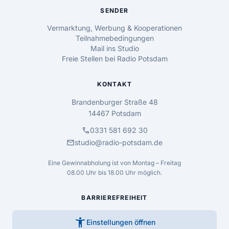
SENDER
Vermarktung, Werbung & Kooperationen
Teilnahmebedingungen
Mail ins Studio
Freie Stellen bei Radio Potsdam
KONTAKT
Brandenburger Straße 48
14467 Potsdam
call
0331 581 692 30
mail
studio@radio-potsdam.de
Eine Gewinnabholung ist von Montag – Freitag
08.00 Uhr bis 18.00 Uhr möglich.
BARRIEREFREIHEIT
accessibility_new
Einstellungen öffnen