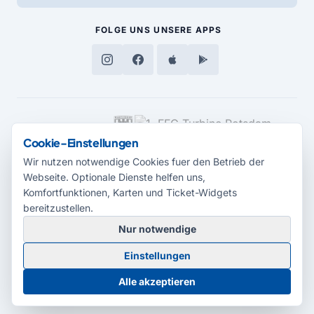
FOLGE UNS
UNSERE APPS
MEDIENPARTNER
Cookie-Einstellungen
Wir nutzen notwendige Cookies fuer den Betrieb der
Webseite. Optionale Dienste helfen uns,
Komfortfunktionen, Karten und Ticket-Widgets
bereitzustellen.
Nur notwendige
© 2026 Radio Potsdam. Webseite entwickelt durch die
Medienagentur
Einstellungen
Babelsberg
Barrierefreiheitserklärung
AGB
Datenschutz
Impressum
Alle akzeptieren
Cookie-Einstellungen