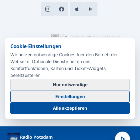
MEDIENPARTNER
Cookie-Einstellungen
Wir nutzen notwendige Cookies fuer den Betrieb der
Webseite. Optionale Dienste helfen uns,
Komfortfunktionen, Karten und Ticket-Widgets
bereitzustellen.
Nur notwendige
© 2026 Radio Potsdam. Webseite entwickelt durch die
Medienagentur
Einstellungen
Babelsberg
Barrierefreiheitserklärung
AGB
Datenschutz
Impressum
Alle akzeptieren
Cookie-Einstellungen
play_arrow
Radio Potsdam