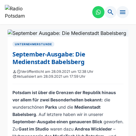
search
menu
UNTERNEHMERSTUNDE
September-Ausgabe: Die
Medienstadt Babelsberg
person
schedule
Veröffentlicht am 28.09.2021 um 12:38 Uhr
update
Aktualisiert am 28.09.2021 um 17:59 Uhr
Potsdam ist über die Grenzen der Republik hinaus
vor allem für zwei Besonderheiten bekannt:
die
wunderschönen
Parks
und die
Medienstadt
Babelsberg
. Auf letztere haben wir in unserer
September-Ausgabe einen genaueren Blick
geworfen.
Zu
Gast im Studio
waren dazu
Andrea Wickleder
–