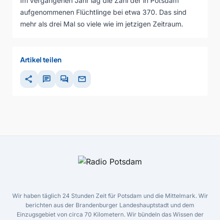
Im vergangenen Jahr lag die Zahl der in Potsdam
aufgenommenen Flüchtlinge bei etwa 370. Das sind
mehr als drei Mal so viele wie im jetzigen Zeitraum.
Artikel teilen
share
chat
forum
mail
Wir haben täglich 24 Stunden Zeit für Potsdam und die Mittelmark. Wir
berichten aus der Brandenburger Landeshauptstadt und dem
Einzugsgebiet von circa 70 Kilometern. Wir bündeln das Wissen der