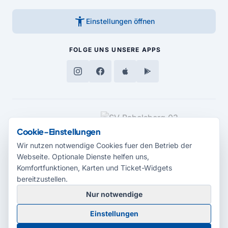
accessibility_new
Einstellungen öffnen
FOLGE UNS
UNSERE APPS
MEDIENPARTNER
Cookie-Einstellungen
Wir nutzen notwendige Cookies fuer den Betrieb der
Webseite. Optionale Dienste helfen uns,
Komfortfunktionen, Karten und Ticket-Widgets
bereitzustellen.
Nur notwendige
© 2026 Radio Potsdam. Webseite entwickelt durch die
Medienagentur
Einstellungen
Babelsberg
Barrierefreiheitserklärung
AGB
Datenschutz
Impressum