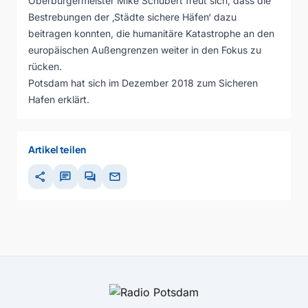
Oberbürgermeister Mike Schubert freut sich, dass die
Bestrebungen der ‚Städte sichere Häfen‘ dazu
beitragen konnten, die humanitäre Katastrophe an den
europäischen Außengrenzen weiter in den Fokus zu
rücken.
Potsdam hat sich im Dezember 2018 zum Sicheren
Hafen erklärt.
Artikel teilen
share
chat
forum
mail