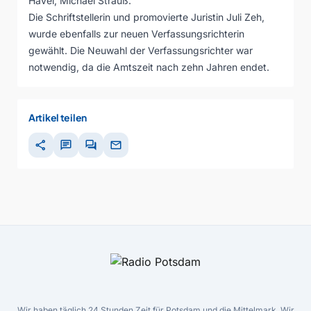
Havel, Michael Strauß.
Die Schriftstellerin und promovierte Juristin Juli Zeh,
wurde ebenfalls zur neuen Verfassungsrichterin
gewählt. Die Neuwahl der Verfassungsrichter war
notwendig, da die Amtszeit nach zehn Jahren endet.
Artikel teilen
share
chat
forum
mail
Wir haben täglich 24 Stunden Zeit für Potsdam und die Mittelmark. Wir