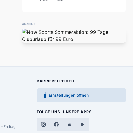
ANZEIGE
BARRIEREFREIHEIT
accessibility_new
Einstellungen öffnen
FOLGE UNS
UNSERE APPS
– Freitag