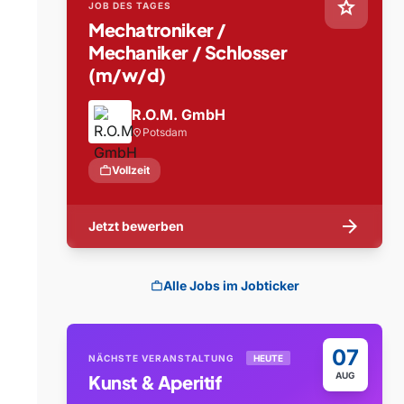
star
JOB DES TAGES
Mechatroniker /
Mechaniker / Schlosser
(m/w/d)
R.O.M. GmbH
Potsdam
location_on
work
Vollzeit
arrow_forward
Jetzt bewerben
Alle Jobs im Jobticker
work
07
NÄCHSTE VERANSTALTUNG
HEUTE
AUG
Kunst & Aperitif