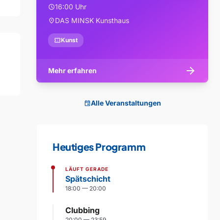
16:00 Uhr
schedule
DAS MINSK Kunsthaus
location_on
confirmation_number
Kunst
arrow_forward
Mehr erfahren
Alle Veranstaltungen
event
Heutiges Programm
LÄUFT GERADE
Spätschicht
18:00 — 20:00
Clubbing
20:00 — 23:59