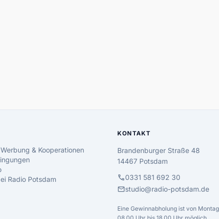
KONTAKT
 Werbung & Kooperationen
Brandenburger Straße 48
ingungen
14467 Potsdam
o
call
0331 581 692 30
 bei Radio Potsdam
mail
studio@radio-potsdam.de
Eine Gewinnabholung ist von Montag 
08.00 Uhr bis 18.00 Uhr möglich.