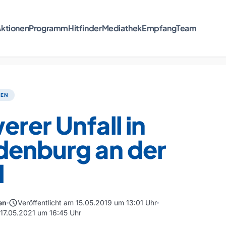
ktionen
Programm
Hitfinder
Mediathek
Empfang
Team
TEN
rer Unfall in
denburg an der
l
schedule
en
Veröffentlicht am 15.05.2019 um 13:01 Uhr
 17.05.2021 um 16:45 Uhr