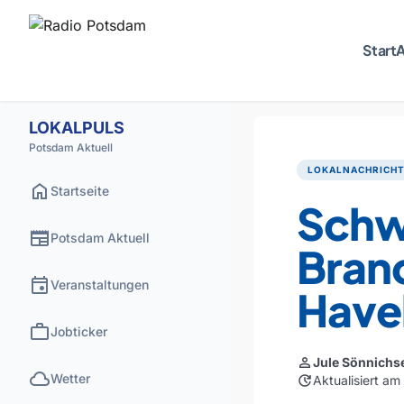
Start
A
LOKALPULS
Potsdam Aktuell
LOKALNACHRICH
home
Startseite
Schwe
newspaper
Potsdam Aktuell
Bran
event
Veranstaltungen
Have
work
Jobticker
person
Jule Sönnichs
cloud
Wetter
update
Aktualisiert am