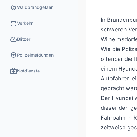
local_fire_department
Waldbrandgefahr
In Brandenbur
directions_car
Verkehr
schweren Ver
speed
Wilhelmsdorfe
Blitzer
Wie die Polize
local_police
Polizeimeldungen
offenbar die R
einem Hyunda
medical_services
Notdienste
Autofahrer le
gebracht wer
Der Hyundai w
dieser den ge
Fahrbahn in 
zeitweise ges