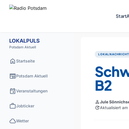
Start
A
LOKALPULS
Potsdam Aktuell
LOKALNACHRICH
home
Startseite
Schwe
newspaper
Potsdam Aktuell
B2
event
Veranstaltungen
person
Jule Sönnichs
work
Jobticker
update
Aktualisiert a
cloud
Wetter