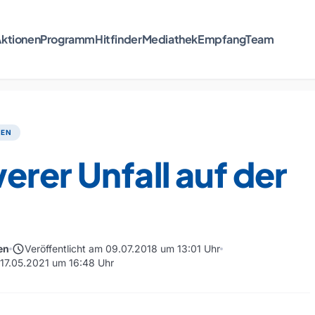
ktionen
Programm
Hitfinder
Mediathek
Empfang
Team
TEN
rer Unfall auf der
schedule
en
Veröffentlicht am 09.07.2018 um 13:01 Uhr
m 17.05.2021 um 16:48 Uhr