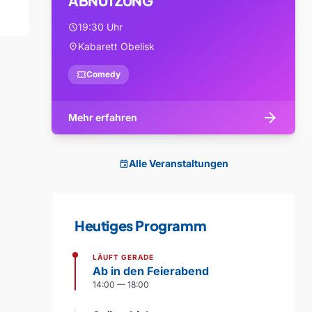
ABNUTZUNG
19:30 Uhr
schedule
Kabarett Obelisk
location_on
confirmation_number
Comedy
arrow_forward
Mehr erfahren
Alle Veranstaltungen
event
Heutiges Programm
LÄUFT GERADE
Ab in den Feierabend
14:00 — 18:00