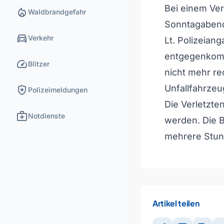
Bei einem Ver
local_fire_department
Waldbrandgefahr
Sonntagabend
directions_car
Verkehr
Lt. Polizeiang
entgegenkomm
speed
Blitzer
nicht mehr re
local_police
Unfallfahrzeu
Polizeimeldungen
Die Verletzte
medical_services
Notdienste
werden. Die B
mehrere Stun
Artikel teilen