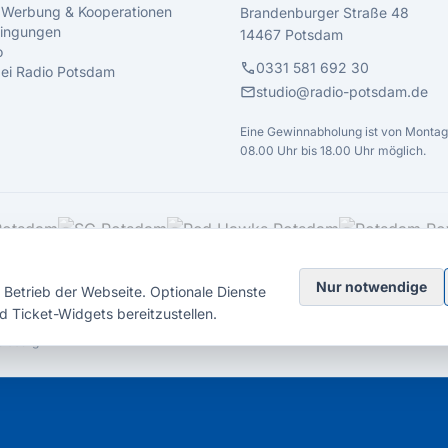
 Werbung & Kooperationen
Brandenburger Straße 48
ingungen
14467 Potsdam
o
call
0331 581 692 30
 bei Radio Potsdam
mail
studio@radio-potsdam.de
Eine Gewinnabholung ist von Montag 
08.00 Uhr bis 18.00 Uhr möglich.
Nur notwendige
Betrieb der Webseite. Optionale Dienste
d Ticket-Widgets bereitzustellen.
elsberg