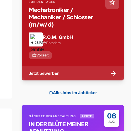
star
JOB DES TAGES
Mechatroniker /
Mechaniker / Schlosser
(m/w/d)
R.O.M. GmbH
Potsdam
location_on
work
Vollzeit
arrow_forward
Jetzt bewerben
Alle Jobs im Jobticker
work
06
NÄCHSTE VERANSTALTUNG
HEUTE
AUG
IN DER BLÜTE MEINER