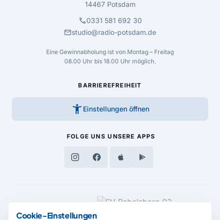
14467 Potsdam
call
0331 581 692 30
mail
studio@radio-potsdam.de
Eine Gewinnabholung ist von Montag – Freitag
08.00 Uhr bis 18.00 Uhr möglich.
BARRIEREFREIHEIT
accessibility_new
Einstellungen öffnen
FOLGE UNS
UNSERE APPS
MEDIENPARTNER
Cookie-Einstellungen