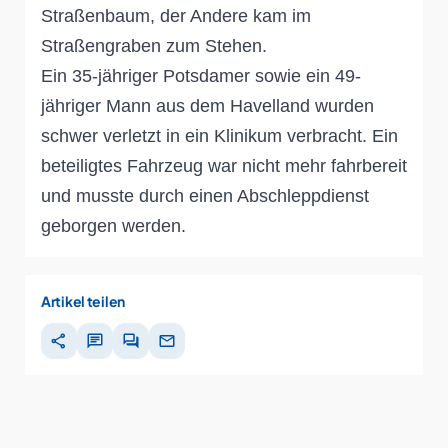
Straßenbaum, der Andere kam im
Straßengraben zum Stehen.
Ein 35-jähriger Potsdamer sowie ein 49-
jähriger Mann aus dem Havelland wurden
schwer verletzt in ein Klinikum verbracht. Ein
beteiligtes Fahrzeug war nicht mehr fahrbereit
und musste durch einen Abschleppdienst
geborgen werden.
Artikel teilen
share
chat
forum
mail