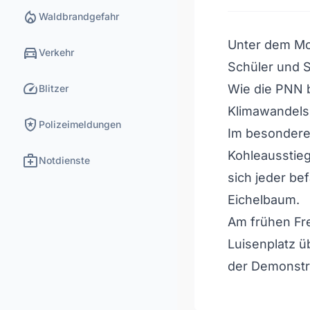
local_fire_department
Waldbrandgefahr
Unter dem Mo
directions_car
Verkehr
Schüler und S
speed
Wie die PNN be
Blitzer
Klimawandel
local_police
Polizeimeldungen
Im besonderen
Kohleausstieg
medical_services
Notdienste
sich jeder bef
Eichelbaum.
Am frühen Fr
Luisenplatz ü
der Demonstra