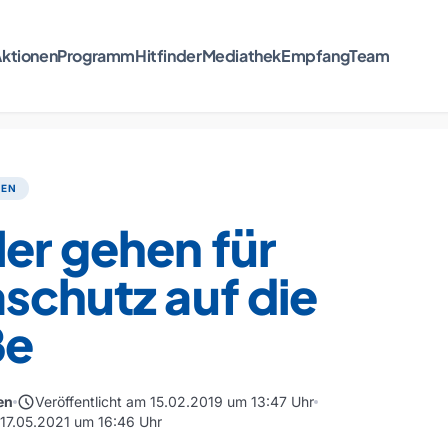
ktionen
Programm
Hitfinder
Mediathek
Empfang
Team
TEN
er gehen für
schutz auf die
ße
schedule
en
Veröffentlicht am 15.02.2019 um 13:47 Uhr
m 17.05.2021 um 16:46 Uhr