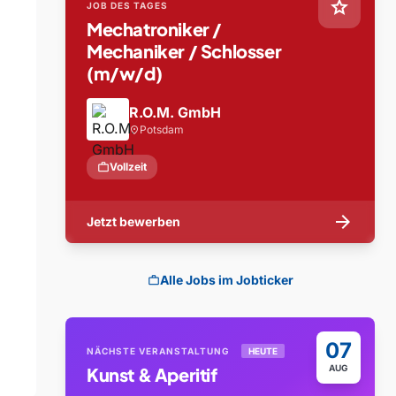
star
JOB DES TAGES
Mechatroniker /
Mechaniker / Schlosser
(m/w/d)
R.O.M. GmbH
Potsdam
location_on
work
Vollzeit
arrow_forward
Jetzt bewerben
Alle Jobs im Jobticker
work
07
NÄCHSTE VERANSTALTUNG
HEUTE
AUG
Kunst & Aperitif