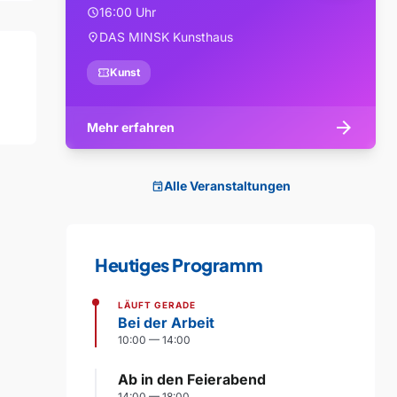
16:00 Uhr
schedule
DAS MINSK Kunsthaus
location_on
confirmation_number
Kunst
arrow_forward
Mehr erfahren
Alle Veranstaltungen
event
Heutiges Programm
LÄUFT GERADE
Bei der Arbeit
10:00 — 14:00
Ab in den Feierabend
14:00 — 18:00