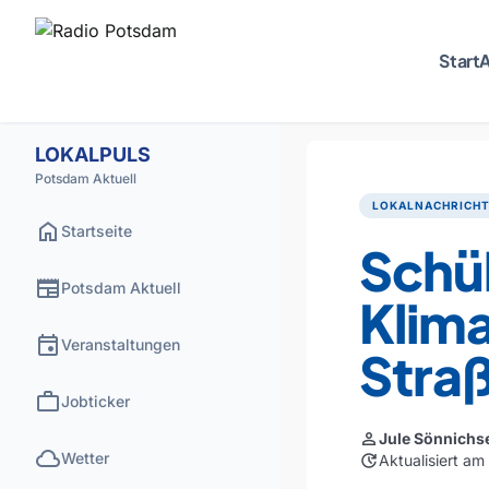
Start
A
LOKALPULS
Potsdam Aktuell
LOKALNACHRICH
home
Startseite
Schül
newspaper
Potsdam Aktuell
Klima
event
Veranstaltungen
Stra
work
Jobticker
person
Jule Sönnichs
cloud
Wetter
update
Aktualisiert a