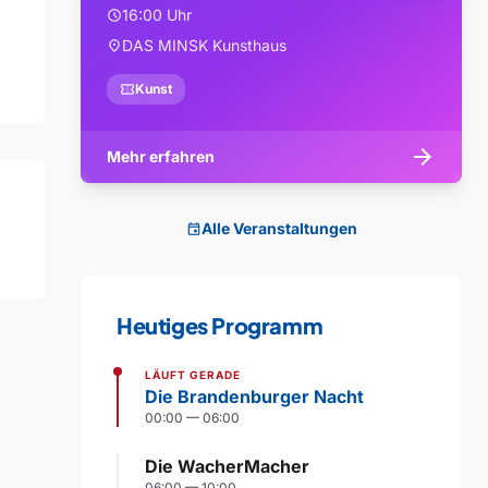
16:00 Uhr
schedule
DAS MINSK Kunsthaus
location_on
confirmation_number
Kunst
arrow_forward
Mehr erfahren
Alle Veranstaltungen
event
Heutiges Programm
LÄUFT GERADE
Die Brandenburger Nacht
00:00 — 06:00
Die WacherMacher
06:00 — 10:00