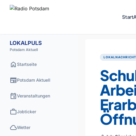
Start
A
LOKALPULS
Potsdam Aktuell
LOKALNACHRICH
home
Startseite
Schub
newspaper
Potsdam Aktuell
Arbei
event
Veranstaltungen
Erar
work
Jobticker
Öffn
cloud
Wetter