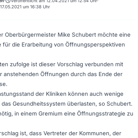
schedule
en
Veröffentlicht am 12.04.2021 um 12:54 Uhr
m 17.05.2021 um 16:38 Uhr
r Oberbürgermeister Mike Schubert möchte eine
 für die Erarbeitung von Öffnungsperspektiven
en zufolge ist dieser Vorschlag verbunden mit
der anstehenden Öffnungen durch das Ende der
se.
astungsstand der Kliniken können auch wenige
 das Gesundheitssystem überlasten, so Schubert.
nötig, in einem Gremium eine Öffnungsstrategie zu
schlag ist, dass Vertreter der Kommunen, der