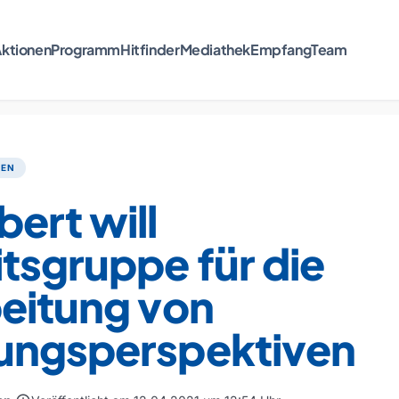
ktionen
Programm
Hitfinder
Mediathek
Empfang
Team
TEN
ert will
tsgruppe für die
beitung von
ungsperspektiven