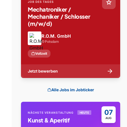
star
JOB DES TAGES
Mechatroniker /
Mechaniker / Schlosser
(m/w/d)
R.O.M. GmbH
Potsdam
location_on
work
Vollzeit
arrow_forward
Jetzt bewerben
Alle Jobs im Jobticker
work
07
NÄCHSTE VERANSTALTUNG
HEUTE
AUG
Kunst & Aperitif