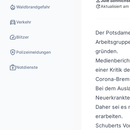
person
Jule Sönnichs
local_fire_department
update
Aktualisiert a
Waldbrandgefahr
directions_car
Verkehr
Der Potsdame
speed
Blitzer
Arbeitsgruppe
local_police
gründen.
Polizeimeldungen
Medienbericht
medical_services
Notdienste
einer Kritik 
Corona-Brem
Bei dem Ausl
Neuerkrankte
Daher sei es 
erarbeiten.
Schuberts Vor