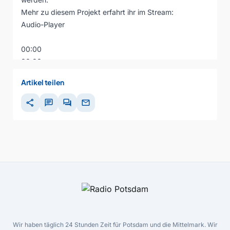
Mehr zu diesem Projekt erfahrt ihr im Stream:
Audio-Player
00:00
00:00
00:00
Artikel teilen
share
chat
forum
mail
Wir haben täglich 24 Stunden Zeit für Potsdam und die Mittelmark. Wir