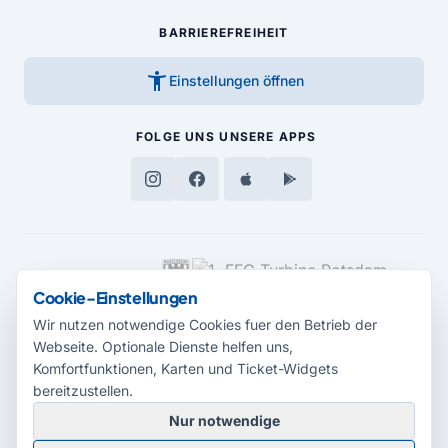
BARRIEREFREIHEIT
accessibility_new
Einstellungen öffnen
FOLGE UNS
UNSERE APPS
MEDIENPARTNER
Cookie-Einstellungen
Wir nutzen notwendige Cookies fuer den Betrieb der
Webseite. Optionale Dienste helfen uns,
Komfortfunktionen, Karten und Ticket-Widgets
bereitzustellen.
Nur notwendige
© 2026 Radio Potsdam. Webseite entwickelt durch die
Medienagentur