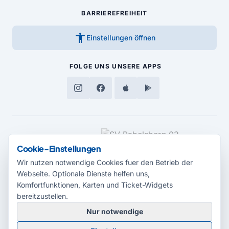
BARRIEREFREIHEIT
accessibility_new
Einstellungen öffnen
FOLGE UNS
UNSERE APPS
MEDIENPARTNER
Cookie-Einstellungen
Wir nutzen notwendige Cookies fuer den Betrieb der
Webseite. Optionale Dienste helfen uns,
Komfortfunktionen, Karten und Ticket-Widgets
bereitzustellen.
Nur notwendige
© 2026 Radio Potsdam. Webseite entwickelt durch die
Medienagentur