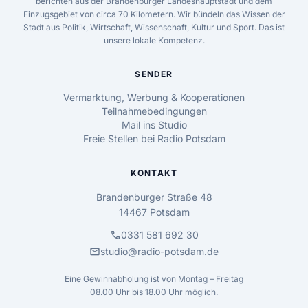
berichten aus der Brandenburger Landeshauptstadt und dem
Einzugsgebiet von circa 70 Kilometern. Wir bündeln das Wissen der
Stadt aus Politik, Wirtschaft, Wissenschaft, Kultur und Sport. Das ist
unsere lokale Kompetenz.
SENDER
Vermarktung, Werbung & Kooperationen
Teilnahmebedingungen
Mail ins Studio
Freie Stellen bei Radio Potsdam
KONTAKT
Brandenburger Straße 48
14467 Potsdam
call
0331 581 692 30
mail
studio@radio-potsdam.de
Eine Gewinnabholung ist von Montag – Freitag
08.00 Uhr bis 18.00 Uhr möglich.