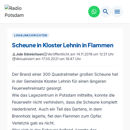
search
menu
LOKALNACHRICHTEN
Scheune in Kloster Lehnin in Flammen
person
Jule Sönnichsen
schedule
Veröffentlicht am 14.11.2018 um 12:21 Uhr
update
Aktualisiert am 17.05.2021 um 16:47 Uhr
Der Brand einer 300 Quadratmeter großen Scheune hat
in der Gemeinde Kloster Lehnin für einen längeren
Feuerwehreinsatz gesorgt.
Wie das Lagezentrum in Potsdam mitteilte, konnte die
Feuerwehr nicht verhindern, dass die Scheune komplett
niederbrennt. Auch ein Teil des Gartens, in dem
Brennholz lagerte, fiel den Flammen zum Opfer.
Verletzte gab es nicht.
Was sich in der Scheune befand, konnte das