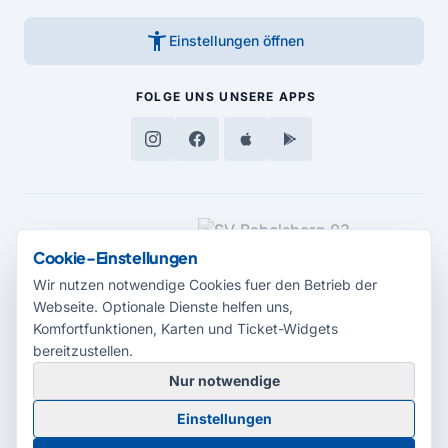
accessibility_new
Einstellungen öffnen
FOLGE UNS
UNSERE APPS
MEDIENPARTNER
Cookie-Einstellungen
Wir nutzen notwendige Cookies fuer den Betrieb der
Webseite. Optionale Dienste helfen uns,
Komfortfunktionen, Karten und Ticket-Widgets
bereitzustellen.
Nur notwendige
© 2026 Radio Potsdam. Webseite entwickelt durch die
Medienagentur
Einstellungen
Babelsberg
Barrierefreiheitserklärung
AGB
Datenschutz
Impressum