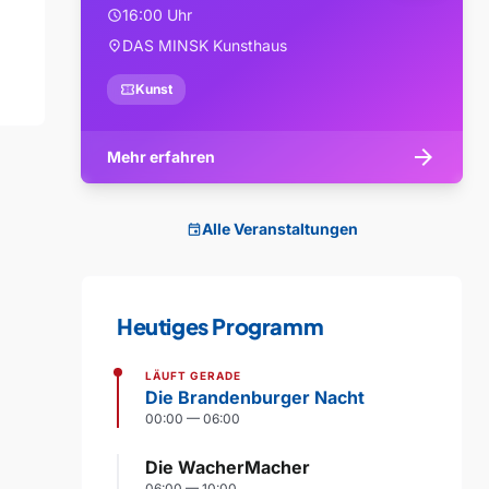
16:00 Uhr
schedule
DAS MINSK Kunsthaus
location_on
confirmation_number
Kunst
arrow_forward
Mehr erfahren
Alle Veranstaltungen
event
Heutiges Programm
LÄUFT GERADE
Die Brandenburger Nacht
00:00 — 06:00
Die WacherMacher
06:00 — 10:00