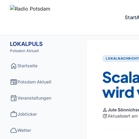
Start
A
LOKALPULS
Potsdam Aktuell
LOKALNACHRICH
home
Startseite
Scala
newspaper
Potsdam Aktuell
wird 
event
Veranstaltungen
person
Jule Sönnichs
work
Jobticker
update
Aktualisiert a
cloud
Wetter