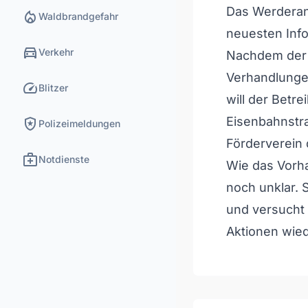
Das Werderane
local_fire_department
Waldbrandgefahr
neuesten Inf
directions_car
Verkehr
Nachdem der A
Verhandlungen
speed
Blitzer
will der Betr
local_police
Eisenbahnstra
Polizeimeldungen
Förderverein 
medical_services
Notdienste
Wie das Vorha
noch unklar. 
und versucht 
Aktionen wied