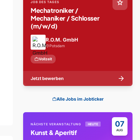
star
JOB DES TAGES
Mechatroniker /
Mechaniker / Schlosser
(m/w/d)
R.O.M. GmbH
Potsdam
location_on
work
Vollzeit
arrow_forward
Jetzt bewerben
Alle Jobs im Jobticker
work
07
NÄCHSTE VERANSTALTUNG
HEUTE
AUG
Kunst & Aperitif