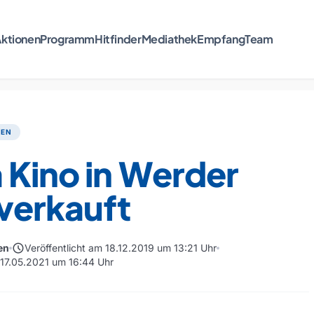
ktionen
Programm
Hitfinder
Mediathek
Empfang
Team
TEN
 Kino in Werder
verkauft
schedule
en
Veröffentlicht am 18.12.2019 um 13:21 Uhr
m 17.05.2021 um 16:44 Uhr