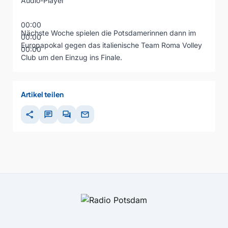
Audio-Player
00:00
Nächste Woche spielen die Potsdamerinnen dann im
00:00
Europapokal gegen das italienische Team Roma Volley
00:00
Club um den Einzug ins Finale.
Artikel teilen
share
chat
forum
mail