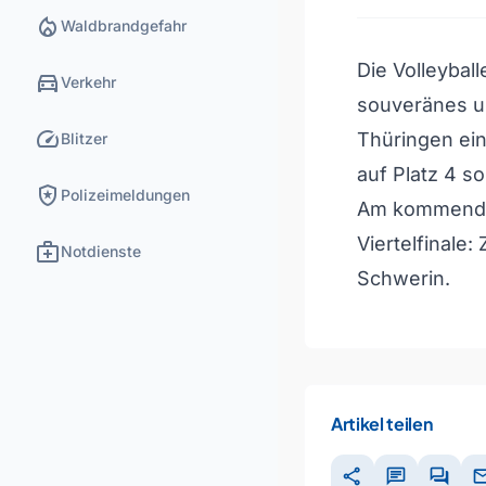
local_fire_department
Waldbrandgefahr
Die Volleyba
directions_car
Verkehr
souveränes u
speed
Thüringen ein
Blitzer
auf Platz 4 s
local_police
Polizeimeldungen
Am kommenden
Viertelfinale
medical_services
Notdienste
Schwerin.
Artikel teilen
share
chat
forum
ma