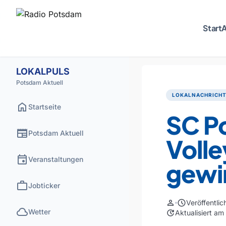
Start
A
LOKALPULS
Potsdam Aktuell
LOKALNACHRICH
home
Startseite
SC P
newspaper
Potsdam Aktuell
Volle
event
Veranstaltungen
gewi
work
Jobticker
person
schedule
Veröffentli
cloud
Wetter
update
Aktualisiert a