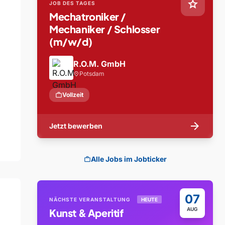
star
JOB DES TAGES
Mechatroniker /
Mechaniker / Schlosser
(m/w/d)
R.O.M. GmbH
Potsdam
location_on
work
Vollzeit
arrow_forward
Jetzt bewerben
Alle Jobs im Jobticker
work
07
NÄCHSTE VERANSTALTUNG
HEUTE
AUG
Kunst & Aperitif