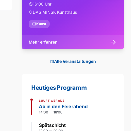
16:00 Uhr
schedule
DAS MINSK Kunsthaus
location_on
confirmation_number
Kunst
arrow_forward
Mehr erfahren
Alle Veranstaltungen
event
Heutiges Programm
LÄUFT GERADE
Ab in den Feierabend
14:00 — 18:00
Spätschicht
18:00 — 20:00