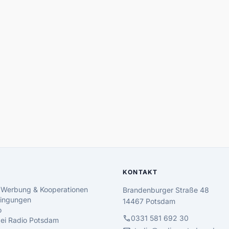
KONTAKT
 Werbung & Kooperationen
Brandenburger Straße 48
ingungen
14467 Potsdam
o
call
0331 581 692 30
 bei Radio Potsdam