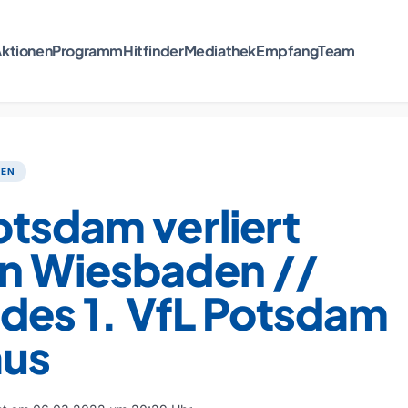
ktionen
Programm
Hitfinder
Mediathek
Empfang
Team
TEN
tsdam verliert
n Wiesbaden //
 des 1. VfL Potsdam
aus