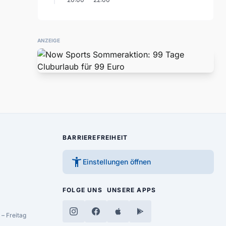
ANZEIGE
BARRIEREFREIHEIT
accessibility_new
Einstellungen öffnen
FOLGE UNS
UNSERE APPS
– Freitag