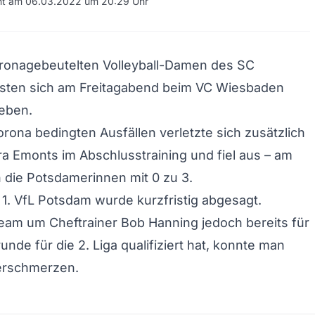
cht am 06.03.2022 um 20:29 Uhr
oronagebeutelten Volleyball-Damen des SC
ten sich am Freitagabend beim VC Wiesbaden
eben.
ona bedingten Ausfällen verletzte sich zusätzlich
ra Emonts im Abschlusstraining und fiel aus – am
 die Potsdamerinnen mit 0 zu 3.
 1. VfL Potsdam wurde kurzfristig abgesagt.
eam um Cheftrainer Bob Hanning jedoch bereits für
unde für die 2. Liga qualifiziert hat, konnte man
verschmerzen.