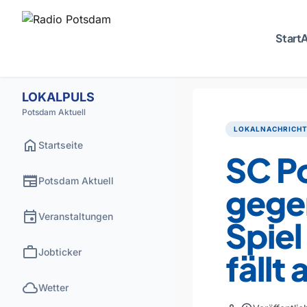
Start
A
LOKALPULS
Potsdam Aktuell
LOKALNACHRICH
home
Startseite
SC Po
newspaper
Potsdam Aktuell
gege
event
Veranstaltungen
Spiel
work
Jobticker
fällt 
cloud
Wetter