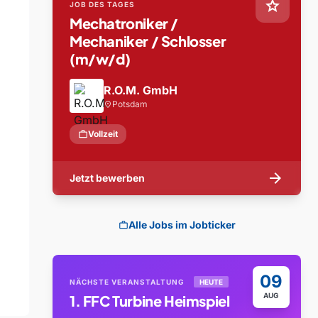
star
JOB DES TAGES
Mechatroniker /
Mechaniker / Schlosser
(m/w/d)
R.O.M. GmbH
Potsdam
location_on
work
Vollzeit
arrow_forward
Jetzt bewerben
Alle Jobs im Jobticker
work
09
NÄCHSTE VERANSTALTUNG
HEUTE
AUG
1. FFC Turbine Heimspiel