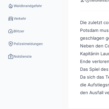
person
schedule
Veröffentli
local_fire_department
Waldbrandgefahr
directions_car
Verkehr
Die zuletzt c
speed
Potsdam muss
Blitzer
geschlagen g
local_police
Polizeimeldungen
Neben den Cor
Kapitänin Lau
medical_services
Notdienste
Ende verloren
Das Spiel des
Da sich das T
die Aufstiegsr
den Ausfall 