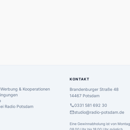
KONTAKT
 Werbung & Kooperationen
Brandenburger Straße 48
ingungen
14467 Potsdam
o
call
0331 581 692 30
 bei Radio Potsdam
mail
studio@radio-potsdam.de
Eine Gewinnabholung ist von Montag 
08.00 Uhr bis 18.00 Uhr möglich.