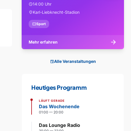
14:00 Uhr
schedule
Karl-Liebknecht-Stadion
location_on
confirmation_number
Sport
arrow_forward
Mehr erfahren
Alle Veranstaltungen
event
Heutiges Programm
LÄUFT GERADE
Das Wochenende
01:00 — 20:00
Das Lounge Radio
20:00 — 22:00