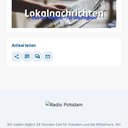
Artikel teilen
share
chat
forum
mail
Wir haben täglich 24 Stunden Zeit für Potsdam und die Mittelmark. Wir