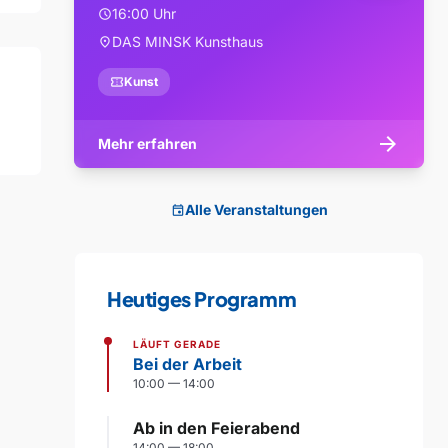
16:00 Uhr
schedule
DAS MINSK Kunsthaus
location_on
confirmation_number
Kunst
arrow_forward
Mehr erfahren
Alle Veranstaltungen
event
Heutiges Programm
LÄUFT GERADE
Bei der Arbeit
10:00 — 14:00
Ab in den Feierabend
14:00 — 18:00