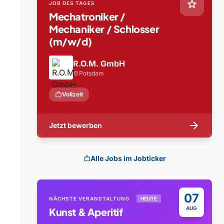
star
JOB DES TAGES
Mechatroniker /
Mechaniker / Schlosser
(m/w/d)
R.O.M. GmbH
Potsdam
location_on
work
Vollzeit
arrow_forward
Jetzt bewerben
Alle Jobs im Jobticker
work
07
NÄCHSTE VERANSTALTUNG
HEUTE
AUG
Kunst & Aperitif