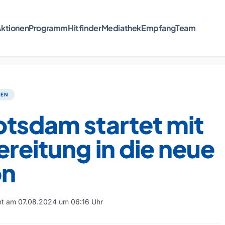
ktionen
Programm
Hitfinder
Mediathek
Empfang
Team
TEN
otsdam startet mit
reitung in die neue
on
cht am 07.08.2024 um 06:16 Uhr