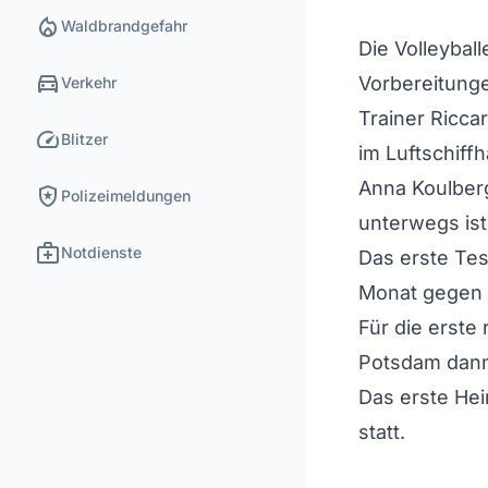
local_fire_department
Waldbrandgefahr
Die Volleybal
directions_car
Vorbereitunge
Verkehr
Trainer Ricca
speed
Blitzer
im Luftschiff
Anna Koulberg
local_police
Polizeimeldungen
unterwegs ist
medical_services
Notdienste
Das erste Tes
Monat gegen 
Für die erste
Potsdam dann
Das erste Hei
statt.