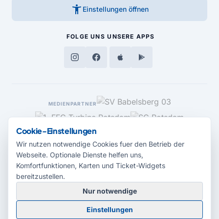
accessibility_new
Einstellungen öffnen
FOLGE UNS
UNSERE APPS
MEDIENPARTNER
Cookie-Einstellungen
Wir nutzen notwendige Cookies fuer den Betrieb der
Webseite. Optionale Dienste helfen uns,
Komfortfunktionen, Karten und Ticket-Widgets
bereitzustellen.
Nur notwendige
© 2026 Radio Potsdam. Webseite entwickelt durch die
Medienagentur
Einstellungen
Babelsberg