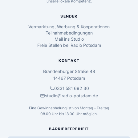
unsere lokale Kompetenz.
SENDER
Vermarktung, Werbung & Kooperationen
Teilnahmebedingungen
Mail ins Studio
Freie Stellen bei Radio Potsdam
KONTAKT
Brandenburger Straße 48
14467 Potsdam
call
0331 581 692 30
mail
studio@radio-potsdam.de
Eine Gewinnabholung ist von Montag – Freitag
08.00 Uhr bis 18.00 Uhr möglich.
BARRIEREFREIHEIT