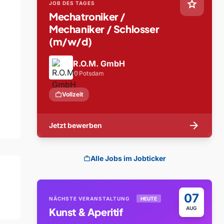
star
JOB DES TAGES
Mechatroniker /
Mechaniker / Schlosser
(m/w/d)
R.O.M. GmbH
Potsdam
location_on
work
Vollzeit
arrow_forward
Jetzt bewerben
Alle Jobs im Jobticker
work
07
NÄCHSTE VERANSTALTUNG
HEUTE
AUG
Kunst & Aperitif