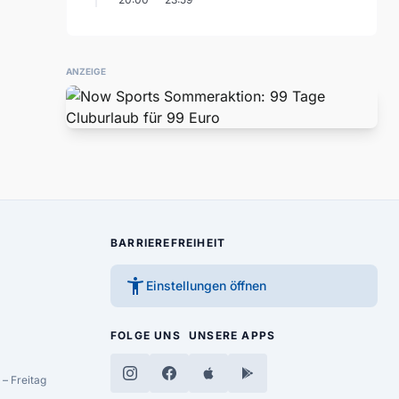
ANZEIGE
BARRIEREFREIHEIT
accessibility_new
Einstellungen öffnen
FOLGE UNS
UNSERE APPS
– Freitag