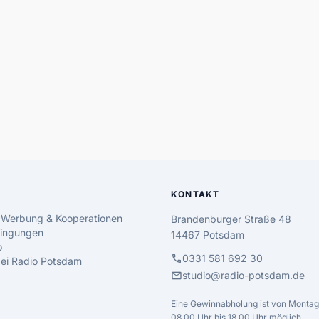
KONTAKT
 Werbung & Kooperationen
Brandenburger Straße 48
ingungen
14467 Potsdam
o
call
0331 581 692 30
 bei Radio Potsdam
mail
studio@radio-potsdam.de
Eine Gewinnabholung ist von Montag 
08.00 Uhr bis 18.00 Uhr möglich.