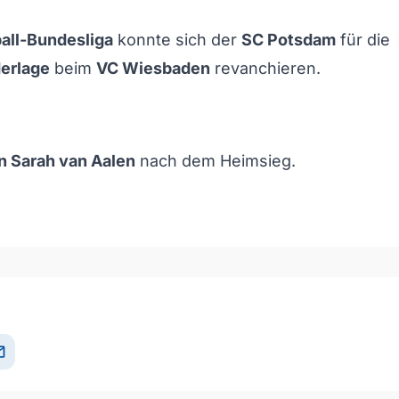
all-Bundesliga
konnte sich der
SC Potsdam
für die
derlage
beim
VC Wiesbaden
revanchieren.
n Sarah van Aalen
nach dem Heimsieg.
och/Runter benutzen, um die Lautstärke zu regeln.
il