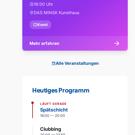
16:00 Uhr
schedule
DAS MINSK Kunsthaus
location_on
confirmation_number
Kunst
arrow_forward
Mehr erfahren
Alle Veranstaltungen
event
Heutiges Programm
LÄUFT GERADE
Spätschicht
18:00 — 20:00
Clubbing
20:00 — 23:59