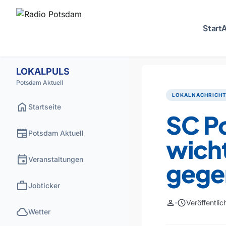
Start
A
LOKALPULS
Potsdam Aktuell
LOKALNACHRICH
home
Startseite
SC P
newspaper
Potsdam Aktuell
wich
event
Veranstaltungen
gege
work
Jobticker
person
schedule
Veröffentli
cloud
Wetter