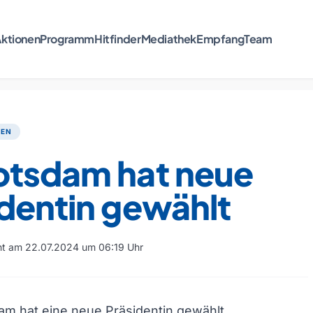
ktionen
Programm
Hitfinder
Mediathek
Empfang
Team
TEN
otsdam hat neue
dentin gewählt
cht am 22.07.2024 um 06:19 Uhr
m hat eine neue Präsidentin gewählt.