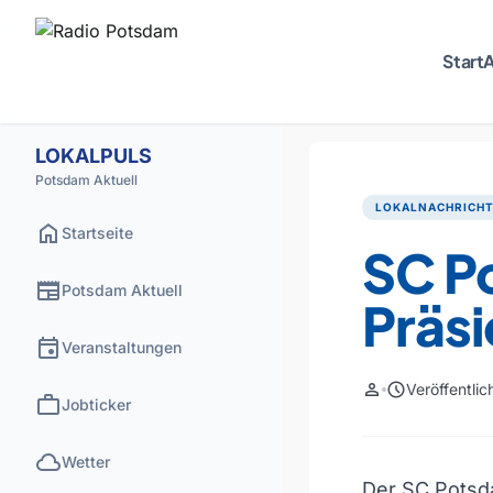
Start
A
LOKALPULS
Potsdam Aktuell
LOKALNACHRICH
home
Startseite
SC P
newspaper
Potsdam Aktuell
Präsi
event
Veranstaltungen
person
schedule
Veröffentli
work
Jobticker
cloud
Wetter
Der SC Potsda