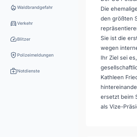
local_fire_department
Waldbrandgefahr
Die ehemalige
den größten S
directions_car
Verkehr
repräsentiere
speed
Sie ist die er
Blitzer
wegen intern
local_police
Polizeimeldungen
Ihr Ziel sei 
gesellschaftl
medical_services
Notdienste
Kathleen Frie
hintereinande
ersetzt beim 
als Vize-Präs