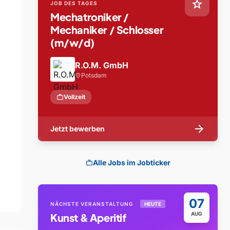
star
JOB DES TAGES
Mechatroniker /
Mechaniker / Schlosser
(m/w/d)
R.O.M. GmbH
Potsdam
location_on
work
Vollzeit
arrow_forward
Jetzt bewerben
Alle Jobs im Jobticker
work
07
NÄCHSTE VERANSTALTUNG
HEUTE
AUG
Kunst & Aperitif