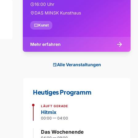
16:00 Uhr
schedule
DAS MINSK Kunsthaus
location_on
confirmation_number
Kunst
arrow_forward
Mehr erfahren
Alle Veranstaltungen
event
Heutiges Programm
LÄUFT GERADE
Hitmix
00:00 — 04:00
Das Wochenende
04:00 — 09:00