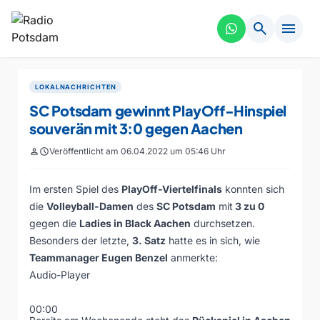
search
menu
LOKALNACHRICHTEN
SC Potsdam gewinnt PlayOff-Hinspiel
souverän mit 3:0 gegen Aachen
person
schedule
Veröffentlicht am 06.04.2022 um 05:46 Uhr
Im ersten Spiel des
PlayOff-Viertelfinals
konnten sich
die
Volleyball-Damen
des
SC Potsdam
mit
3 zu 0
gegen die
Ladies in Black Aachen
durchsetzen.
Besonders der letzte,
3. Satz
hatte es in sich, wie
Teammanager Eugen Benzel
anmerkte:
Audio-Player
00:00