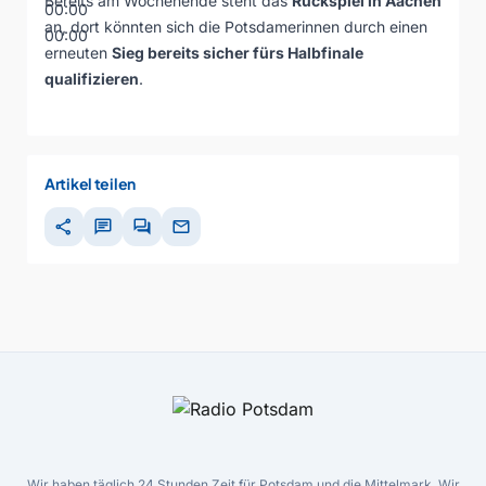
Bereits am Wochenende steht das
Rückspiel in Aachen
00:00
an, dort könnten sich die Potsdamerinnen durch einen
00:00
erneuten
Sieg bereits sicher fürs Halbfinale
qualifizieren
.
Artikel teilen
share
chat
forum
mail
Wir haben täglich 24 Stunden Zeit für Potsdam und die Mittelmark. Wir