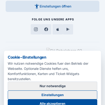
accessibility_new
Einstellungen öffnen
FOLGE UNS
UNSERE APPS
MEDIENPARTNER
Cookie-Einstellungen
Wir nutzen notwendige Cookies fuer den Betrieb der
Webseite. Optionale Dienste helfen uns,
Komfortfunktionen, Karten und Ticket-Widgets
bereitzustellen.
Nur notwendige
© 2026 Radio Potsdam. Webseite entwickelt durch die
Medienagentur
Einstellungen
Babelsberg
Barrierefreiheitserklärung
AGB
Datenschutz
Impressum
Alle akzeptieren