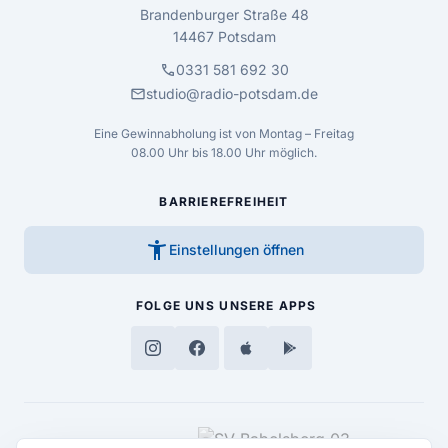
Brandenburger Straße 48
14467 Potsdam
call
0331 581 692 30
mail
studio@radio-potsdam.de
Eine Gewinnabholung ist von Montag – Freitag
08.00 Uhr bis 18.00 Uhr möglich.
BARRIEREFREIHEIT
accessibility_new
Einstellungen öffnen
FOLGE UNS
UNSERE APPS
MEDIENPARTNER