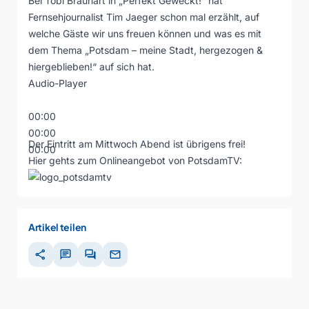
Bei Tobi Brauhart in „Perfekt Geweckt!“ hat
Fernsehjournalist Tim Jaeger schon mal erzählt, auf
welche Gäste wir uns freuen können und was es mit
dem Thema „Potsdam – meine Stadt, hergezogen &
hiergeblieben!“ auf sich hat.
Audio-Player
00:00
00:00
Der Eintritt am Mittwoch Abend ist übrigens frei!
00:00
Hier gehts zum Onlineangebot von PotsdamTV:
Artikel teilen
share
chat
forum
mail