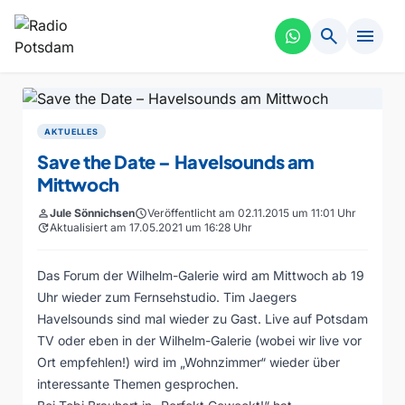
search
menu
AKTUELLES
Save the Date – Havelsounds am
Mittwoch
person
Jule Sönnichsen
schedule
Veröffentlicht am 02.11.2015 um 11:01 Uhr
update
Aktualisiert am 17.05.2021 um 16:28 Uhr
Das Forum der Wilhelm-Galerie wird am Mittwoch ab 19
Uhr wieder zum Fernsehstudio. Tim Jaegers
Havelsounds sind mal wieder zu Gast. Live auf Potsdam
TV oder eben in der Wilhelm-Galerie (wobei wir live vor
Ort empfehlen!) wird im „Wohnzimmer“ wieder über
interessante Themen gesprochen.