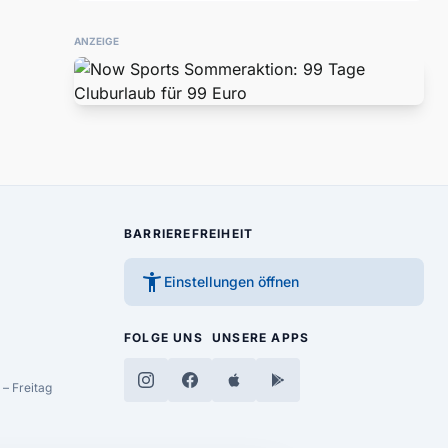
ANZEIGE
BARRIEREFREIHEIT
accessibility_new
Einstellungen öffnen
FOLGE UNS
UNSERE APPS
– Freitag