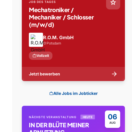
star
JOB DES TAGES
Mechatroniker /
Mechaniker / Schlosser
(m/w/d)
R.O.M. GmbH
Potsdam
location_on
work
Vollzeit
arrow_forward
Jetzt bewerben
Alle Jobs im Jobticker
work
06
NÄCHSTE VERANSTALTUNG
HEUTE
AUG
IN DER BLÜTE MEINER