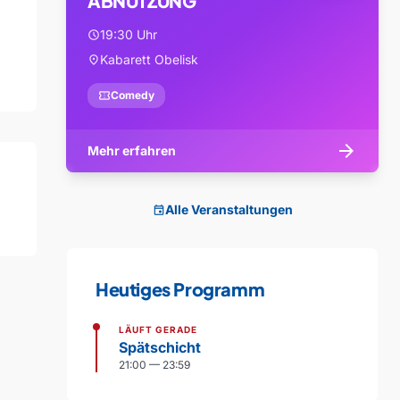
ABNUTZUNG
19:30 Uhr
schedule
Kabarett Obelisk
location_on
confirmation_number
Comedy
arrow_forward
Mehr erfahren
Alle Veranstaltungen
event
Heutiges Programm
LÄUFT GERADE
Spätschicht
21:00 — 23:59