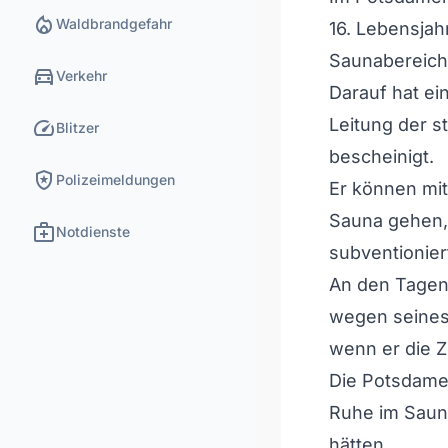
local_fire_department
Waldbrandgefahr
16. Lebensjah
Saunabereich
directions_car
Verkehr
Darauf hat ein
speed
Leitung der s
Blitzer
bescheinigt.
local_police
Polizeimeldungen
Er können mit
Sauna gehen, 
medical_services
Notdienste
subventionier
An den Tagen
wegen seines
wenn er die Z
Die Potsdamer
Ruhe im Saun
hätten.