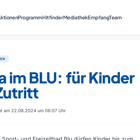
ktionen
Programm
Hitfinder
Mediathek
Empfang
Team
TEN
 im BLU: für Kinder
Zutritt
cht am 22.08.2024 um 06:07 Uhr
Sport- und Freizeitbad Blu dürfen Kinder bis zum