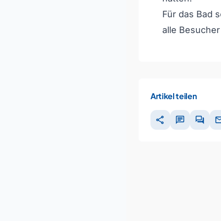
Für das Bad s
alle Besucher
Artikel teilen
share
chat
forum
ma