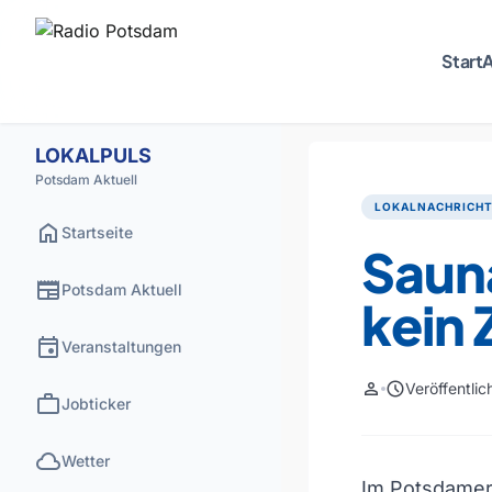
Start
A
LOKALPULS
Potsdam Aktuell
LOKALNACHRICH
home
Startseite
Sauna
newspaper
Potsdam Aktuell
kein 
event
Veranstaltungen
person
schedule
Veröffentli
work
Jobticker
cloud
Wetter
Im Potsdamer 