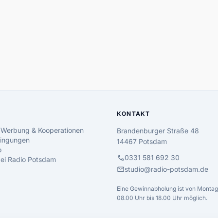
KONTAKT
 Werbung & Kooperationen
Brandenburger Straße 48
ingungen
14467 Potsdam
o
call
0331 581 692 30
 bei Radio Potsdam
mail
studio@radio-potsdam.de
Eine Gewinnabholung ist von Montag 
08.00 Uhr bis 18.00 Uhr möglich.