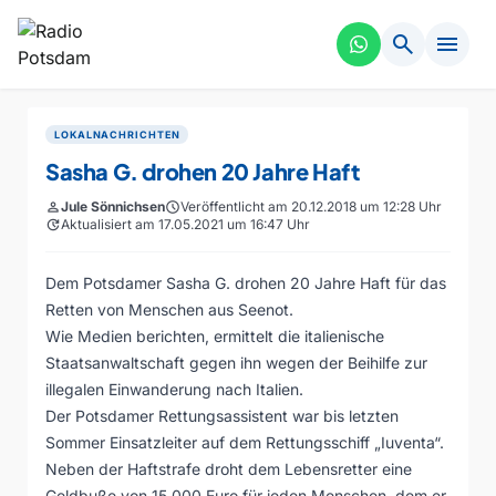
search
menu
LOKALNACHRICHTEN
Sasha G. drohen 20 Jahre Haft
person
Jule Sönnichsen
schedule
Veröffentlicht am 20.12.2018 um 12:28 Uhr
update
Aktualisiert am 17.05.2021 um 16:47 Uhr
Dem Potsdamer Sasha G. drohen 20 Jahre Haft für das
Retten von Menschen aus Seenot.
Wie Medien berichten, ermittelt die italienische
Staatsanwaltschaft gegen ihn wegen der Beihilfe zur
illegalen Einwanderung nach Italien.
Der Potsdamer Rettungsassistent war bis letzten
Sommer Einsatzleiter auf dem Rettungsschiff „Iuventa“.
Neben der Haftstrafe droht dem Lebensretter eine
Geldbuße von 15.000 Euro für jeden Menschen, dem er