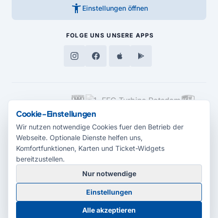
accessibility_new
Einstellungen öffnen
FOLGE UNS
UNSERE APPS
MEDIENPARTNER
Cookie-Einstellungen
Wir nutzen notwendige Cookies fuer den Betrieb der
Webseite. Optionale Dienste helfen uns,
Komfortfunktionen, Karten und Ticket-Widgets
bereitzustellen.
Nur notwendige
© 2026 Radio Potsdam. Webseite entwickelt durch die
Medienagentur
Einstellungen
Babelsberg
Barrierefreiheitserklärung
AGB
Datenschutz
Impressum
Alle akzeptieren
Cookie-Einstellungen