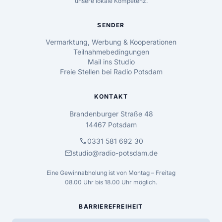
unsere lokale Kompetenz.
SENDER
Vermarktung, Werbung & Kooperationen
Teilnahmebedingungen
Mail ins Studio
Freie Stellen bei Radio Potsdam
KONTAKT
Brandenburger Straße 48
14467 Potsdam
call
0331 581 692 30
mail
studio@radio-potsdam.de
Eine Gewinnabholung ist von Montag – Freitag
08.00 Uhr bis 18.00 Uhr möglich.
BARRIEREFREIHEIT