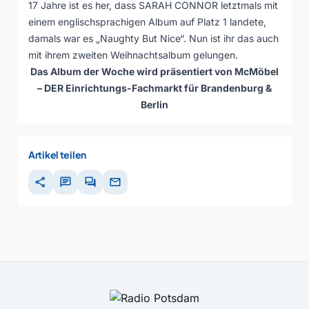
17 Jahre ist es her, dass SARAH CONNOR letztmals mit
einem englischsprachigen Album auf Platz 1 landete,
damals war es „Naughty But Nice“. Nun ist ihr das auch
mit ihrem zweiten Weihnachtsalbum gelungen.
Das Album der Woche wird präsentiert von McMöbel
– DER Einrichtungs-Fachmarkt für Brandenburg &
Berlin
Artikel teilen
share
chat
forum
mail