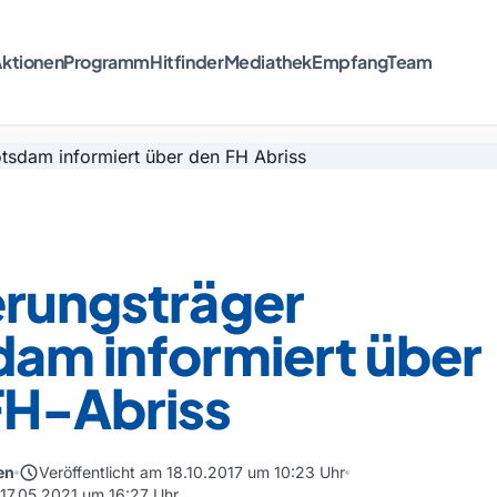
ktionen
Programm
Hitfinder
Mediathek
Empfang
Team
erungsträger
dam informiert über
FH-Abriss
schedule
en
Veröffentlicht am 18.10.2017 um 10:23 Uhr
 17.05.2021 um 16:27 Uhr