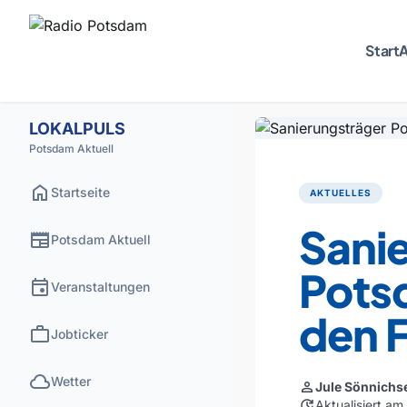
Start
A
LOKALPULS
Potsdam Aktuell
home
Startseite
AKTUELLES
Sani
newspaper
Potsdam Aktuell
Pots
event
Veranstaltungen
den 
work
Jobticker
cloud
Wetter
person
Jule Sönnichs
update
Aktualisiert am