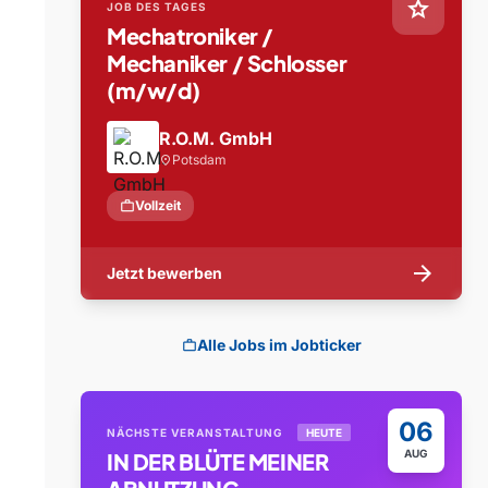
star
JOB DES TAGES
Mechatroniker /
Mechaniker / Schlosser
(m/w/d)
R.O.M. GmbH
Potsdam
location_on
work
Vollzeit
arrow_forward
Jetzt bewerben
Alle Jobs im Jobticker
work
06
NÄCHSTE VERANSTALTUNG
HEUTE
AUG
IN DER BLÜTE MEINER