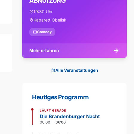
ABNUTZUNG
19:30 Uhr
schedule
Kabarett Obelisk
location_on
confirmation_number
Comedy
arrow_forward
Mehr erfahren
Alle Veranstaltungen
event
Heutiges Programm
LÄUFT GERADE
Die Brandenburger Nacht
00:00 — 06:00