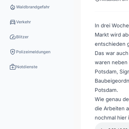
local_fire_department
Waldbrandgefahr
directions_car
Verkehr
In drei Woche
Markt wird ab
speed
Blitzer
entschieden 
local_police
Polizeimeldungen
Das war auch
waren neben 
medical_services
Notdienste
Potsdam, Sig
Baubeigeordn
Potsdam.
Wie genau de
die Arbeiten 
nochmal hier