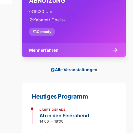
ABNUTZUNG
19:30 Uhr
schedule
Kabarett Obelisk
location_on
confirmation_number
Comedy
arrow_forward
Mehr erfahren
Alle Veranstaltungen
event
Heutiges Programm
LÄUFT GERADE
Ab in den Feierabend
14:00 — 18:00