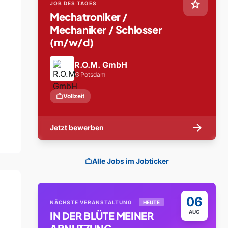
star
JOB DES TAGES
Mechatroniker /
Mechaniker / Schlosser
(m/w/d)
R.O.M. GmbH
Potsdam
location_on
work
Vollzeit
arrow_forward
Jetzt bewerben
Alle Jobs im Jobticker
work
06
NÄCHSTE VERANSTALTUNG
HEUTE
AUG
IN DER BLÜTE MEINER