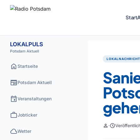
Start
A
LOKALPULS
Potsdam Aktuell
LOKALNACHRICH
home
Startseite
Sani
newspaper
Potsdam Aktuell
Pots
event
Veranstaltungen
gehe
work
Jobticker
person
schedule
Veröffentli
cloud
Wetter