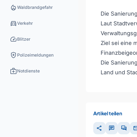
local_fire_department
Waldbrandgefahr
Die Sanierun
directions_car
Laut Stadtver
Verkehr
Verwaltungsge
speed
Blitzer
Ziel sei eine
Finanzbeigeor
local_police
Polizeimeldungen
Die Sanierung
medical_services
Notdienste
Land und Sta
Artikel teilen
share
chat
forum
ma