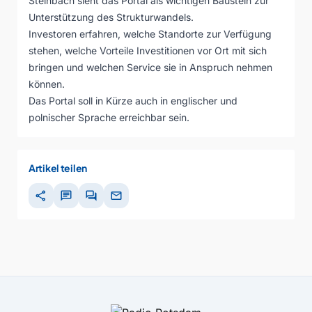
Steinbach sieht das Portal als wichtigen Baustein zur
Unterstützung des Strukturwandels.
Investoren erfahren, welche Standorte zur Verfügung
stehen, welche Vorteile Investitionen vor Ort mit sich
bringen und welchen Service sie in Anspruch nehmen
können.
Das Portal soll in Kürze auch in englischer und
polnischer Sprache erreichbar sein.
Artikel teilen
share
chat
forum
mail