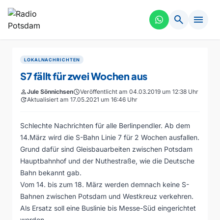
search
menu
LOKALNACHRICHTEN
S7 fällt für zwei Wochen aus
person
Jule Sönnichsen
schedule
Veröffentlicht am 04.03.2019 um 12:38 Uhr
update
Aktualisiert am 17.05.2021 um 16:46 Uhr
Schlechte Nachrichten für alle Berlinpendler. Ab dem
14.März wird die S-Bahn Linie 7 für 2 Wochen ausfallen.
Grund dafür sind Gleisbauarbeiten zwischen Potsdam
Hauptbahnhof und der Nuthestraße, wie die Deutsche
Bahn bekannt gab.
Vom 14. bis zum 18. März werden demnach keine S-
Bahnen zwischen Potsdam und Westkreuz verkehren.
Als Ersatz soll eine Buslinie bis Messe-Süd eingerichtet
werden.