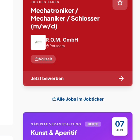
star
JOB DES TAGES
Mechatroniker /
Mechaniker / Schlosser
(m/w/d)
R.O.M. GmbH
Potsdam
location_on
work
Vollzeit
arrow_forward
Jetzt bewerben
Alle Jobs im Jobticker
work
07
NÄCHSTE VERANSTALTUNG
HEUTE
AUG
Kunst & Aperitif