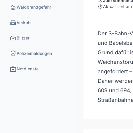
person
Jule Sönnichs
local_fire_department
update
Aktualisiert a
Waldbrandgefahr
directions_car
Verkehr
Der S-Bahn-V
speed
Blitzer
und Babelsber
local_police
Grund dafür is
Polizeimeldungen
Weichenstöru
medical_services
Notdienste
angefordert –
Daher werden
609 und 694, 
Straßenbahne