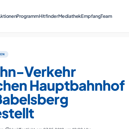
ktionen
Programm
Hitfinder
Mediathek
Empfang
Team
TEN
hn-Verkehr
chen Hauptbahnhof
Babelsberg
stellt