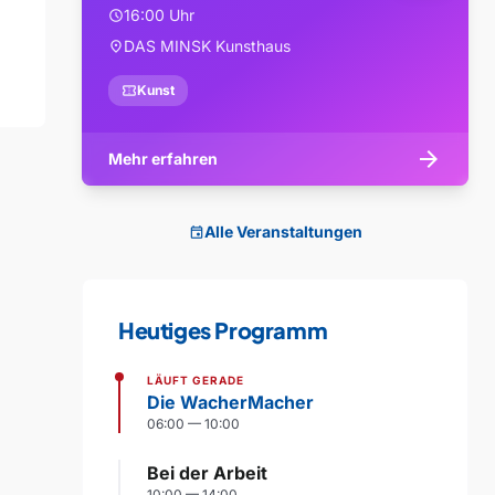
16:00 Uhr
schedule
DAS MINSK Kunsthaus
location_on
confirmation_number
Kunst
arrow_forward
Mehr erfahren
Alle Veranstaltungen
event
Heutiges Programm
LÄUFT GERADE
Die WacherMacher
06:00 — 10:00
Bei der Arbeit
10:00 — 14:00