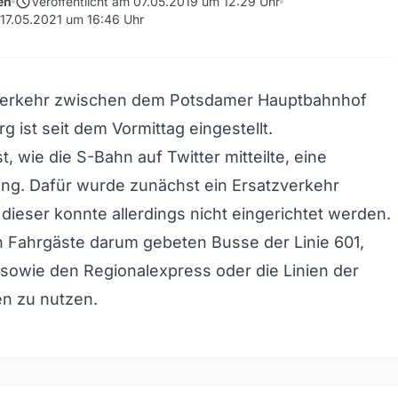
schedule
en
Veröffentlicht am 07.05.2019 um 12:29 Uhr
m 17.05.2021 um 16:46 Uhr
erkehr zwischen dem Potsdamer Hauptbahnhof
g ist seit dem Vormittag eingestellt.
t, wie die S-Bahn auf Twitter mitteilte, eine
ng. Dafür wurde zunächst ein Ersatzverkehr
 dieser konnte allerdings nicht eingerichtet werden.
 Fahrgäste darum gebeten Busse der Linie 601,
sowie den Regionalexpress oder die Linien der
n zu nutzen.