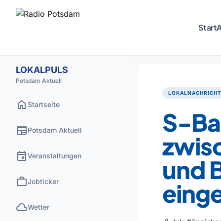
Start
A
LOKALPULS
Potsdam Aktuell
LOKALNACHRICH
home
Startseite
S-Ba
newspaper
Potsdam Aktuell
zwis
event
Veranstaltungen
und 
work
Jobticker
einge
cloud
Wetter