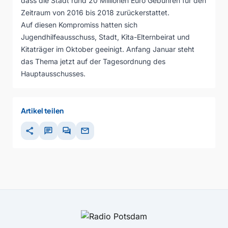
dass die Stadt rund 20 Millionen Euro Gebühren für den
Zeitraum von 2016 bis 2018 zurückerstattet.
Auf diesen Kompromiss hatten sich
Jugendhilfeausschuss, Stadt, Kita-Elternbeirat und
Kitaträger im Oktober geeinigt. Anfang Januar steht
das Thema jetzt auf der Tagesordnung des
Hauptausschusses.
Artikel teilen
share
chat
forum
mail