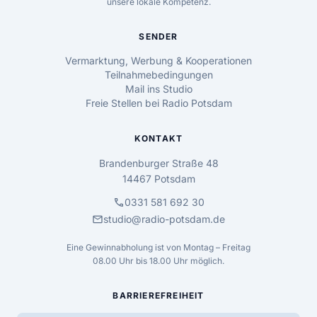
unsere lokale Kompetenz.
SENDER
Vermarktung, Werbung & Kooperationen
Teilnahmebedingungen
Mail ins Studio
Freie Stellen bei Radio Potsdam
KONTAKT
Brandenburger Straße 48
14467 Potsdam
call
0331 581 692 30
mail
studio@radio-potsdam.de
Eine Gewinnabholung ist von Montag – Freitag
08.00 Uhr bis 18.00 Uhr möglich.
BARRIEREFREIHEIT