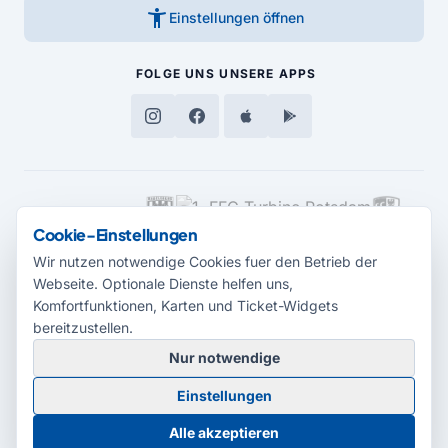
accessibility_new
Einstellungen öffnen
FOLGE UNS
UNSERE APPS
MEDIENPARTNER
Cookie-Einstellungen
Wir nutzen notwendige Cookies fuer den Betrieb der
Webseite. Optionale Dienste helfen uns,
Komfortfunktionen, Karten und Ticket-Widgets
bereitzustellen.
Nur notwendige
© 2026 Radio Potsdam. Webseite entwickelt durch die
Medienagentur
Einstellungen
Babelsberg
Barrierefreiheitserklärung
AGB
Datenschutz
Impressum
Alle akzeptieren
Cookie-Einstellungen