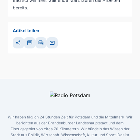
Bad schwimmen. Seit ende März laufen die Arbeiten
bereits.
Artikel teilen
share
chat
forum
mail
Wir haben täglich 24 Stunden Zeit für Potsdam und die Mittelmark. Wir
berichten aus der Brandenburger Landeshauptstadt und dem
Einzugsgebiet von circa 70 Kilometern. Wir bündeln das Wissen der
Stadt aus Politik, Wirtschaft, Wissenschaft, Kultur und Sport. Das ist