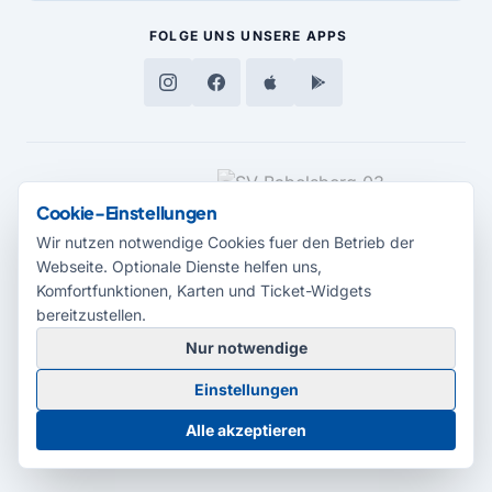
FOLGE UNS
UNSERE APPS
MEDIENPARTNER
Cookie-Einstellungen
Wir nutzen notwendige Cookies fuer den Betrieb der
Webseite. Optionale Dienste helfen uns,
Komfortfunktionen, Karten und Ticket-Widgets
bereitzustellen.
Nur notwendige
© 2026 Radio Potsdam. Webseite entwickelt durch die
Medienagentur
Einstellungen
Babelsberg
Barrierefreiheitserklärung
AGB
Datenschutz
Impressum
Alle akzeptieren
Cookie-Einstellungen