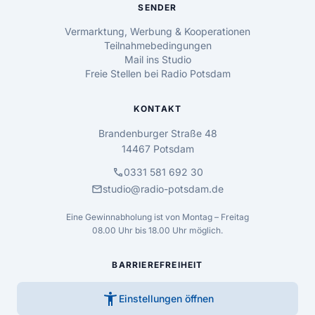
SENDER
Vermarktung, Werbung & Kooperationen
Teilnahmebedingungen
Mail ins Studio
Freie Stellen bei Radio Potsdam
KONTAKT
Brandenburger Straße 48
14467 Potsdam
call
0331 581 692 30
mail
studio@radio-potsdam.de
Eine Gewinnabholung ist von Montag – Freitag
08.00 Uhr bis 18.00 Uhr möglich.
BARRIEREFREIHEIT
accessibility_new
Einstellungen öffnen